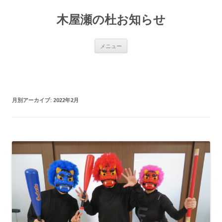
木屋瀬の杜お知らせ
コ
メニュー
ン
テ
ン
ツ
へ
移
動
月別アーカイブ:
2022年2月