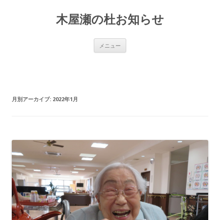
木屋瀬の杜お知らせ
コ
メニュー
ン
テ
ン
ツ
へ
移
動
月別アーカイブ:
2022年1月