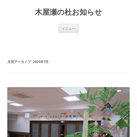
木屋瀬の杜お知らせ
コ
メニュー
ン
テ
ン
ツ
へ
移
動
月別アーカイブ:
2021年7月