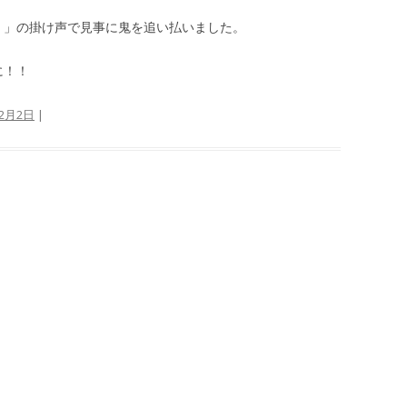
！」の掛け声で見事に鬼を追い払いました。
に！！
年2月2日
|