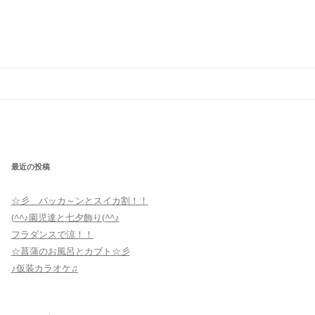
最近の投稿
☆彡 パッカ～ンとスイカ割！！
(^^♪園児達と七夕飾り(^^♪
フラダンスで涼！！
☆菖蒲のお風呂とカブト☆彡
♪仮装カラオケ♫