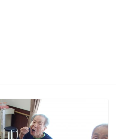
コ
ン
テ
ン
ツ
へ
移
動